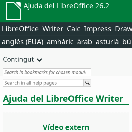
Ajuda del LibreOffice 26.2
LibreOffice
Writer
Calc
Impress
Dra
anglés (EUA)
amhàric
àrab
asturià
bú
Contingut
Ajuda del LibreOffice Writer
Vídeo extern