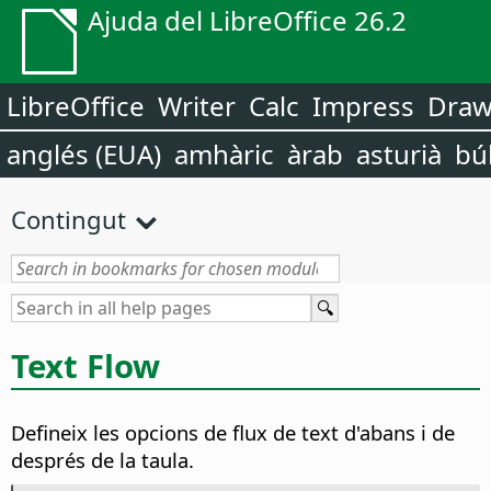
Ajuda del LibreOffice 26.2
LibreOffice
Writer
Calc
Impress
Dra
anglés (EUA)
amhàric
àrab
asturià
bú
Contingut
Text Flow
Defineix les opcions de flux de text d'abans i de
després de la taula.