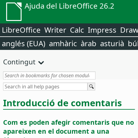
Ajuda del LibreOffice 26.2
LibreOffice
Writer
Calc
Impress
Dra
anglés (EUA)
amhàric
àrab
asturià
bú
Contingut
Introducció de comentaris
Com es poden afegir comentaris que no
apareixen en el document a una