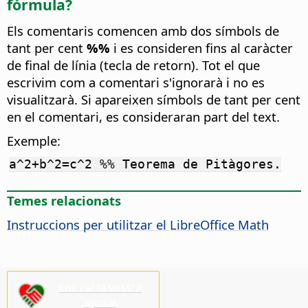
fórmula?
Els comentaris comencen amb dos símbols de
tant per cent
%%
i es consideren fins al caràcter
de final de línia (tecla de retorn). Tot el que
escrivim com a comentari s'ignorarà i no es
visualitzarà. Si apareixen símbols de tant per cent
en el comentari, es consideraran part del text.
Exemple:
a^2+b^2=c^2 %% Teorema de Pitàgores.
Temes relacionats
Instruccions per utilitzar el LibreOffice Math
Ens cal la vostra
ajuda!