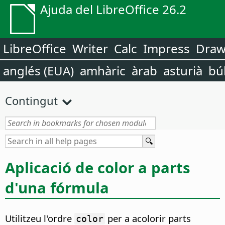
Ajuda del LibreOffice 26.2
LibreOffice
Writer
Calc
Impress
Dra
anglés (EUA)
amhàric
àrab
asturià
bú
Contingut
Aplicació de color a parts
d'una fórmula
Utilitzeu l'ordre
per a acolorir parts
color