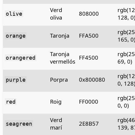
Verd
rgb(12
808000
olive
oliva
128, 0
rgb(25
Taronja
FFA500
orange
165, 0
Taronja
rgb(25
FF4500
orangered
vermellós
69, 0)
rgb(12
Porpra
0x800080
purple
0, 128
rgb(25
Roig
FF0000
red
0, 0)
Verd
rgb(46
2E8B57
seagreen
marí
139, 8