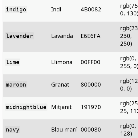
rgb(75
Indi
4B0082
indigo
0, 130
rgb(23
Lavanda
E6E6FA
230,
lavender
250)
rgb(0,
Llimona
00FF00
lime
255, 0
rgb(12
Granat
800000
maroon
0, 0)
rgb(25
Mitjanit
191970
midnightblue
25, 11
rgb(0, 
Blau marí
000080
navy
128)