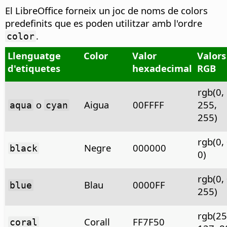
El LibreOffice forneix un joc de noms de colors
predefinits que es poden utilitzar amb l'ordre
.
color
Llenguatge
Color
Valor
Valors
d'etiquetes
hexadecimal
RGB
rgb(0,
o
Aigua
00FFFF
255,
aqua
cyan
255)
rgb(0, 
Negre
000000
black
0)
rgb(0, 
Blau
0000FF
blue
255)
rgb(25
Corall
FF7F50
coral