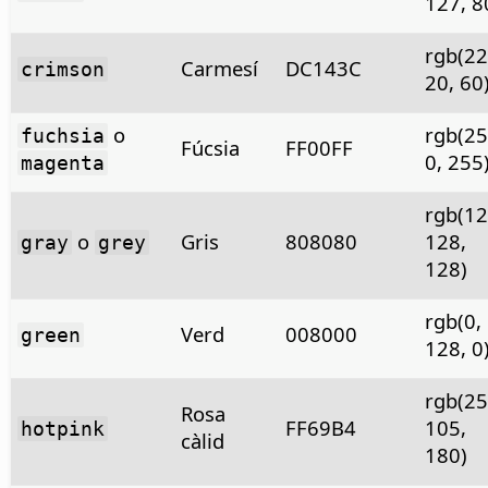
127, 8
rgb(22
Carmesí
DC143C
crimson
20, 60
o
rgb(25
fuchsia
Fúcsia
FF00FF
0, 255
magenta
rgb(12
o
Gris
808080
128,
gray
grey
128)
rgb(0,
Verd
008000
green
128, 0
rgb(25
Rosa
FF69B4
105,
hotpink
càlid
180)