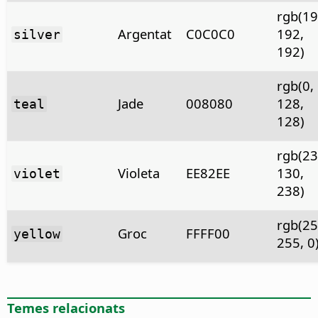
rgb(19
Argentat
C0C0C0
192,
silver
192)
rgb(0,
Jade
008080
128,
teal
128)
rgb(23
Violeta
EE82EE
130,
violet
238)
rgb(25
Groc
FFFF00
yellow
255, 0
Temes relacionats