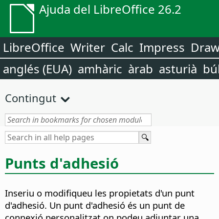
Ajuda del LibreOffice 26.2
LibreOffice
Writer
Calc
Impress
Dra
anglés (EUA)
amhàric
àrab
asturià
bú
Contingut
Punts d'adhesió
Inseriu o modifiqueu les propietats d'un punt
d'adhesió. Un punt d'adhesió és un punt de
connexió personalitzat on podeu adjuntar una