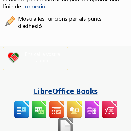
línia de
connexió
.
Mostra les funcions per als punts
d'adhesió
Ens cal la vostra
ajuda!
LibreOffice Books