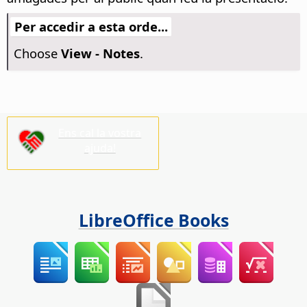
Per accedir a esta orde...
Choose
View - Notes
.
Ens cal la vostra
ajuda!
LibreOffice Books