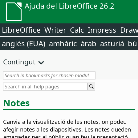
Ajuda del LibreOffice 26.2
LibreOffice
Writer
Calc
Impress
Dra
anglés (EUA)
amhàric
àrab
asturià
bú
Contingut
Notes
Canvia a la visualització de les notes, on podeu
afegir notes a les diapositives.
Les notes queden
amagades per al públic quan feu la presentació.