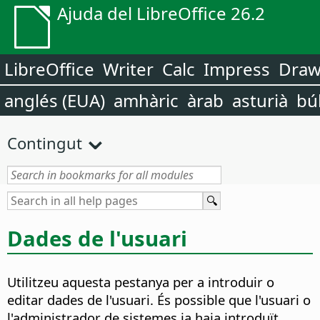
Ajuda del LibreOffice 26.2
LibreOffice
Writer
Calc
Impress
Dra
anglés (EUA)
amhàric
àrab
asturià
bú
Contingut
Dades de l'usuari
Utilitzeu aquesta pestanya per a introduir o
editar dades de l'usuari.
És possible que l'usuari o
l'administrador de sistemes ja haja introduït