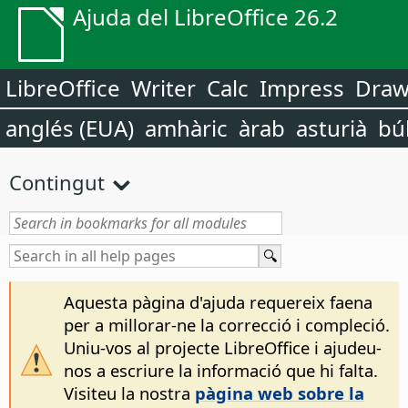
Ajuda del LibreOffice 26.2
LibreOffice
Writer
Calc
Impress
Dra
anglés (EUA)
amhàric
àrab
asturià
bú
Contingut
Aquesta pàgina d'ajuda requereix faena
per a millorar-ne la correcció i compleció.
Uniu-vos al projecte LibreOffice i ajudeu-
nos a escriure la informació que hi falta.
Visiteu la nostra
pàgina web sobre la