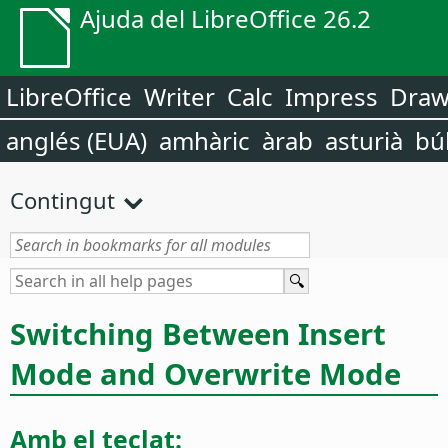
Ajuda del LibreOffice 26.2
LibreOffice
Writer
Calc
Impress
Dra
anglés (EUA)
amhàric
àrab
asturià
bú
Contingut
Switching Between Insert
Mode and Overwrite Mode
Amb el teclat: