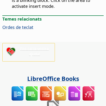
is a blinking block. Click on the area to
activate insert mode.
Temes relacionats
Ordes de teclat
Ens cal la vostra
ajuda!
LibreOffice Books