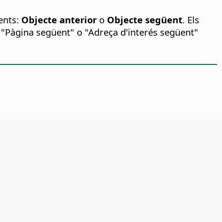
üents:
Objecte anterior
o
Objecte següent
. Els
 "Pàgina següent" o "Adreça d'interés següent"