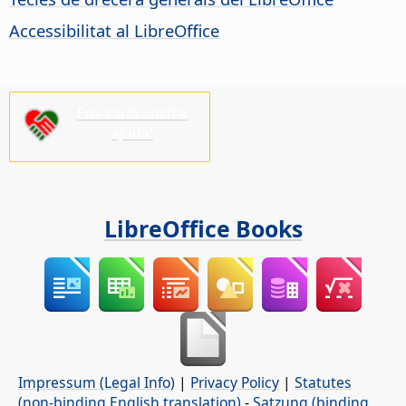
Accessibilitat al
LibreOffice
Ens cal la vostra
ajuda!
LibreOffice Books
Impressum (Legal Info)
|
Privacy Policy
|
Statutes
(non-binding English translation)
-
Satzung (binding