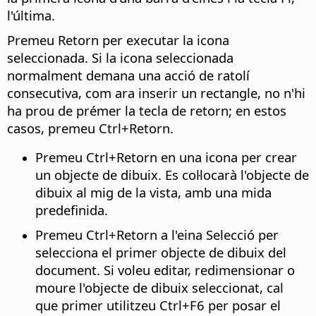
l'última.
Premeu Retorn per executar la icona
seleccionada. Si la icona seleccionada
normalment demana una acció de ratolí
consecutiva, com ara inserir un rectangle, no n'hi
ha prou de prémer la tecla de retorn; en estos
casos, premeu
Ctrl
+Retorn.
Premeu
Ctrl
+Retorn en una icona per crear
un objecte de dibuix. Es col·locarà l'objecte de
dibuix al mig de la vista, amb una mida
predefinida.
Premeu
Ctrl
+Retorn a l'eina Selecció per
selecciona el primer objecte de dibuix del
document. Si voleu editar, redimensionar o
moure l'objecte de dibuix seleccionat, cal
que primer utilitzeu
Ctrl
+F6 per posar el