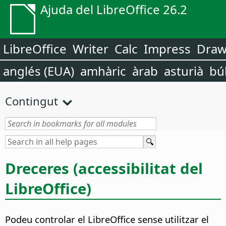
Ajuda del LibreOffice 26.2
LibreOffice
Writer
Calc
Impress
Dra
anglés (EUA)
amhàric
àrab
asturià
bú
Contingut
Dreceres (accessibilitat del
LibreOffice
)
Podeu controlar el
LibreOffice
sense utilitzar el