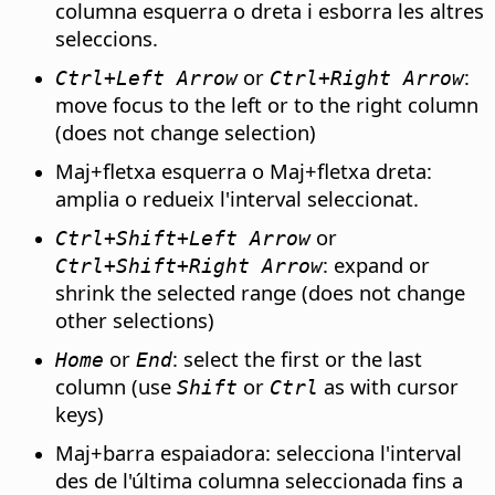
columna esquerra o dreta i esborra les altres
seleccions.
or
:
Ctrl
+Left Arrow
Ctrl
+Right Arrow
move focus to the left or to the right column
(does not change selection)
Maj+fletxa esquerra o Maj+fletxa dreta:
amplia o redueix l'interval seleccionat.
or
Ctrl
+Shift+Left Arrow
: expand or
Ctrl
+Shift+Right Arrow
shrink the selected range (does not change
other selections)
or
: select the first or the last
Home
End
column (use
or
as with cursor
Shift
Ctrl
keys)
Maj+barra espaiadora: selecciona l'interval
des de l'última columna seleccionada fins a