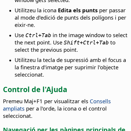
Utilitzeu la icona
Edita els punts
per passar
al mode d'edició de punts dels polígons i per
eixir-ne.
Use
in the image window to select
Ctrl
+Tab
the next point. Use
to
Shift+
Ctrl
+Tab
select the previous point.
Utilitzeu la tecla de supressió amb el focus a
la finestra d'imatge per suprimir l'objecte
seleccionat.
Control de l'Ajuda
Premeu Maj+F1 per visualitzar els
Consells
ampliats
per a l'orde, la icona o el control
seleccionat.
Navegació per les pàgines principals de