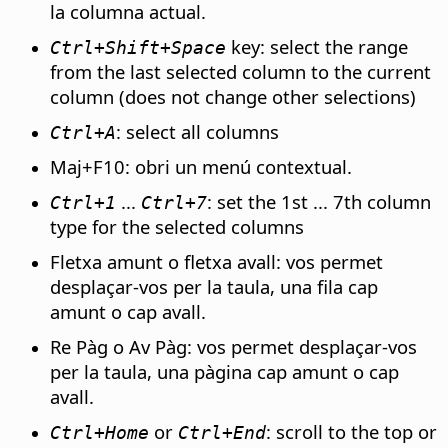
la columna actual.
key: select the range
Ctrl
+Shift+Space
from the last selected column to the current
column (does not change other selections)
: select all columns
Ctrl
+A
Maj+F10: obri un menú contextual.
...
: set the 1st ... 7th column
Ctrl
+1
Ctrl
+7
type for the selected columns
Fletxa amunt o fletxa avall: vos permet
desplaçar-vos per la taula, una fila cap
amunt o cap avall.
Re Pàg o Av Pàg: vos permet desplaçar-vos
per la taula, una pàgina cap amunt o cap
avall.
or
: scroll to the top or
Ctrl
+Home
Ctrl
+End