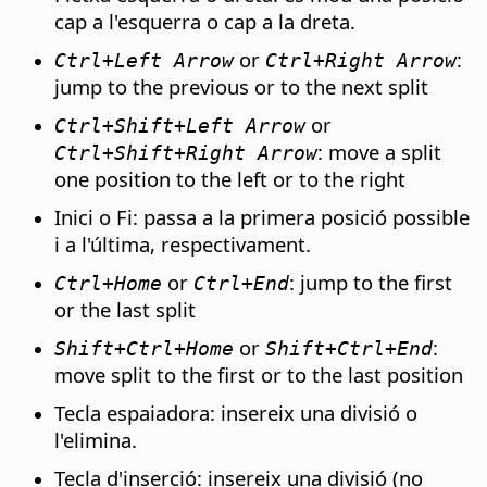
cap a l'esquerra o cap a la dreta.
or
:
Ctrl
+Left Arrow
Ctrl
+Right Arrow
jump to the previous or to the next split
or
Ctrl
+Shift+Left Arrow
: move a split
Ctrl
+Shift+Right Arrow
one position to the left or to the right
Inici o Fi: passa a la primera posició possible
i a l'última, respectivament.
or
: jump to the first
Ctrl
+Home
Ctrl
+End
or the last split
or
:
Shift+
Ctrl
+Home
Shift+
Ctrl
+End
move split to the first or to the last position
Tecla espaiadora: insereix una divisió o
l'elimina.
Tecla d'inserció: insereix una divisió (no