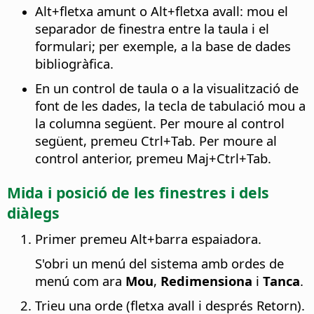
Alt
+fletxa amunt o
Alt
+fletxa avall: mou el
separador de finestra entre la taula i el
formulari; per exemple, a la base de dades
bibliogràfica.
En un control de taula o a la visualització de
font de les dades, la tecla de tabulació mou a
la columna següent. Per moure al control
següent, premeu
Ctrl
+Tab. Per moure al
control anterior, premeu Maj+
Ctrl
+Tab.
Mida i posició de les finestres i dels
diàlegs
Primer premeu
Alt
+barra espaiadora.
S'obri un menú del sistema amb ordes de
menú com ara
Mou
,
Redimensiona
i
Tanca
.
Trieu una orde (fletxa avall i després Retorn).