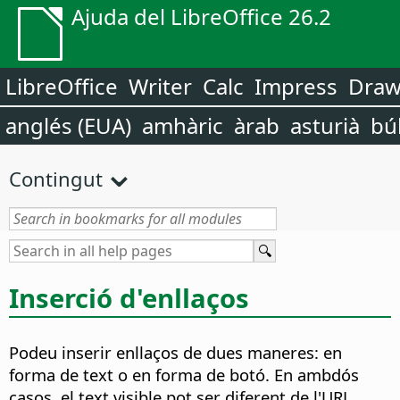
Ajuda del LibreOffice 26.2
LibreOffice
Writer
Calc
Impress
Dra
anglés (EUA)
amhàric
àrab
asturià
bú
Contingut
Inserció d'enllaços
Podeu inserir enllaços de dues maneres: en
forma de text o en forma de botó. En ambdós
casos, el text visible pot ser diferent de l'URL.