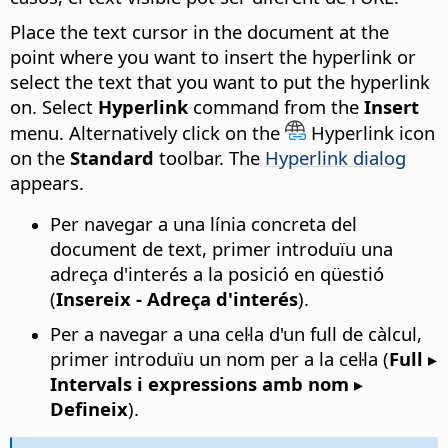
Place the text cursor in the document at the
point where you want to insert the hyperlink or
select the text that you want to put the hyperlink
on. Select
Hyperlink
command from the
Insert
menu. Alternatively click on the
Hyperlink icon
on the
Standard
toolbar. The
Hyperlink dialog
appears.
Per navegar a una línia concreta del
document de text, primer introduïu una
adreça d'interés a la posició en qüestió
(
Insereix - Adreça d'interés
).
Per a navegar a una cel·la d'un full de càlcul,
primer introduïu un nom per a la cel·la (
Full ▸
Intervals i expressions amb nom ▸
Defineix
).