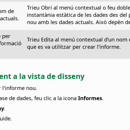
Trieu Obri al menú contextual o feu doble
nom de
instantània estàtica de les dades des de
actuals.
nou amb les dades actuals. Això depèn de l
e per
Trieu Edita al menú contextual d'un nom d'
nformació
que es va utilitzar per crear l'informe.
t a la vista de disseny
r l'informe nou.
ase de dades, feu clic a la icona
Informes
.
ny
.
uide.