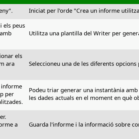
eny".
Iniciat per l'orde "Crea un informe utilitzan
 i els peus
s amb
Utilitza una plantilla del Writer per gen
ionar els
om ara
Seleccioneu una de les diferents opcions 
 informe
Podeu triar generar una instantània amb 
op per
les dades actuals en el moment en què obr
litzades.
er.
forme a
Guarda l'informe i la informació sobre com