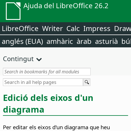
Ajuda del LibreOffice 26.2
LibreOffice
Writer
Calc
Impress
Dra
anglés (EUA)
amhàric
àrab
asturià
bú
Contingut
Edició dels eixos d'un
diagrama
Per editar els eixos d'un diagrama que heu