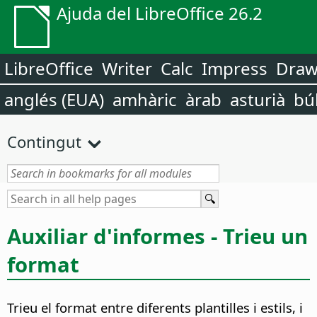
Ajuda del LibreOffice 26.2
LibreOffice
Writer
Calc
Impress
Dra
anglés (EUA)
amhàric
àrab
asturià
bú
Contingut
Auxiliar d'informes - Trieu un
format
Trieu el format entre diferents plantilles i estils, i