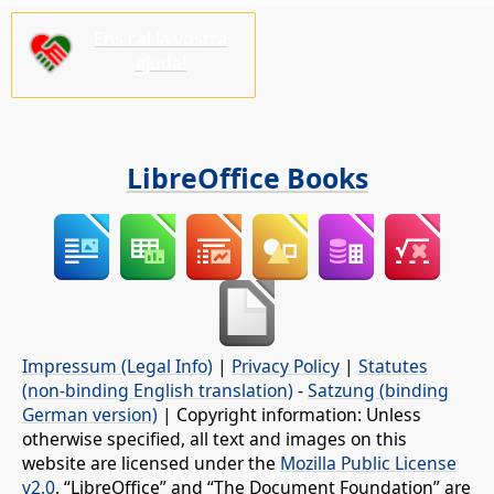
Ens cal la vostra
ajuda!
LibreOffice Books
Impressum (Legal Info)
|
Privacy Policy
|
Statutes
(non-binding English translation)
-
Satzung (binding
German version)
| Copyright information: Unless
otherwise specified, all text and images on this
website are licensed under the
Mozilla Public License
v2.0
. “LibreOffice” and “The Document Foundation” are