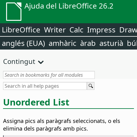
Ajuda del LibreOffice 26.2
LibreOffice
Writer
Calc
Impress
Dra
anglés (EUA)
amhàric
àrab
asturià
bú
Contingut
Unordered List
Assigna pics als paràgrafs seleccionats, o els
elimina dels paràgrafs amb pics.