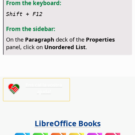
From the keyboard:
Shift + F12
From the sidebar:
On the
Paragraph
deck of the
Properties
panel, click on
Unordered List
.
Ens cal la vostra
ajuda!
LibreOffice Books