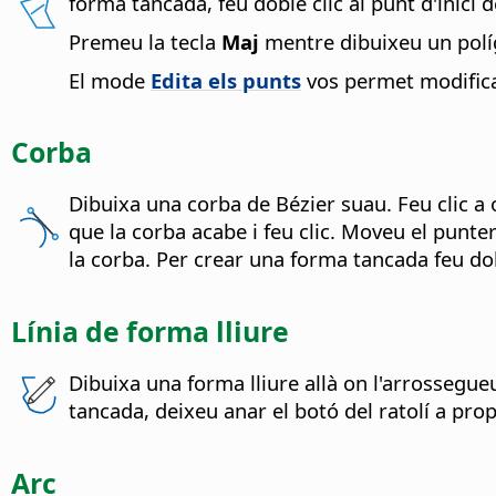
forma tancada, feu doble clic al punt d'inici de
Premeu la tecla
Maj
mentre dibuixeu un políg
El mode
Edita els punts
vos permet modificar
Corba
Dibuixa una corba de Bézier suau. Feu clic a
que la corba acabe i feu clic. Moveu el punter
la corba. Per crear una forma tancada feu dobl
Línia de forma lliure
Dibuixa una forma lliure allà on l'arrossegue
tancada, deixeu anar el botó del ratolí a prop d
Arc