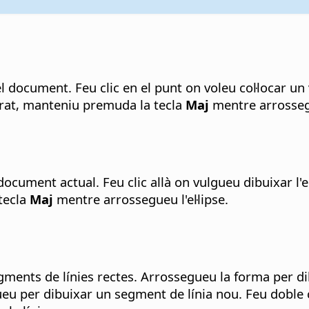
 document. Feu clic en el punt on voleu col·locar un 
drat, manteniu premuda la tecla
Maj
mentre arrosseg
 document actual. Feu clic allà on vulgueu dibuixar l'e
 tecla
Maj
mentre arrossegueu l'el·lipse.
ments de línies rectes. Arrossegueu la forma per dibu
u per dibuixar un segment de línia nou. Feu doble cl