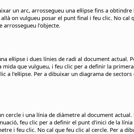
xar un arc, arrossegueu una el·lipse fins a obtindre l
 allà on vulgueu posar el punt final i feu clic. No cal q
 arrossegueu l'objecte.
na el·lipse i dues línies de radi al document actual. P
 mida que vulgueu, i feu clic per a definir la primera
clic a l'el·lipse. Per a dibuixar un diagrama de sectors
un cercle i una línia de diàmetre al document actual
nuació, feu clic per a definir el punt d'inici de la lín
metre i feu clic. No cal que feu clic al cercle. Per a 