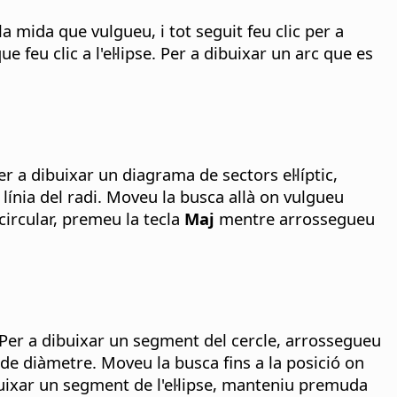
a mida que vulgueu, i tot seguit feu clic per a
ue feu clic a l'el·lipse. Per a dibuixar un arc que es
er a dibuixar un diagrama de sectors el·líptic,
 línia del radi. Moveu la busca allà on vulgueu
 circular, premeu la tecla
Maj
mentre arrossegueu
. Per a dibuixar un segment del cercle, arrossegueu
ia de diàmetre. Moveu la busca fins a la posició on
dibuixar un segment de l'el·lipse, manteniu premuda