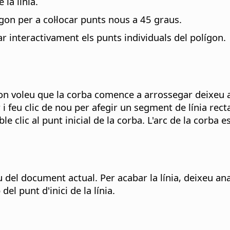
 la línia.
on per a col·locar punts nous a 45 graus.
 interactivament els punts individuals del polígon.
 on voleu que la corba comence a arrossegar deixeu 
 i feu clic de nou per afegir un segment de línia rect
e clic al punt inicial de la corba.
L'arc de la corba e
u del document actual. Per acabar la línia, deixeu ana
el punt d'inici de la línia.