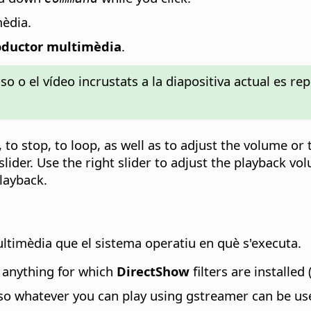
mèdia.
ductor multimèdia
.
so o el vídeo incrustats a la diapositiva actual es 
 to stop, to loop, as well as to adjust the volume or 
 slider. Use the right slider to adjust the playback vo
layback.
multimèdia que el sistema operatiu en què s'executa.
n anything for which
DirectShow
filters are installed 
 so whatever you can play using gstreamer can be use