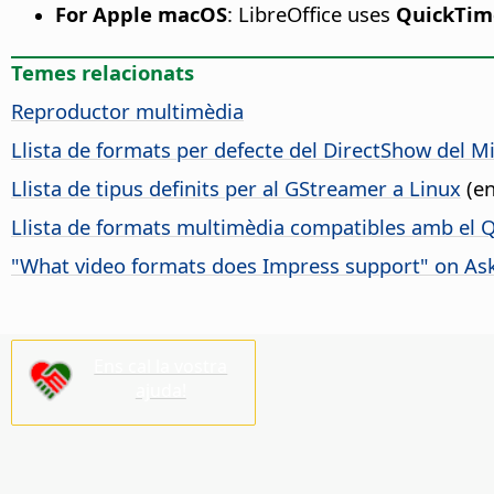
For Apple macOS
: LibreOffice uses
QuickTim
Temes relacionats
Reproductor multimèdia
Llista de formats per defecte del DirectShow del 
Llista de tipus definits per al GStreamer a Linux
(en
Llista de formats multimèdia compatibles amb el 
"What video formats does Impress support" on As
Ens cal la vostra
ajuda!