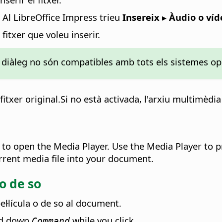
. Al LibreOffice Impress trieu
Insereix ▸ Àudio o víd
 fitxer que voleu inserir.
ste diàleg no són compatibles amb tots els sistemes op
 fitxer original.Si no està activada, l'arxiu multimèd
to open the Media Player. Use the Media Player to pr
rrent media file into your document.
 o de so
pel·lícula o de so al document.
old down
while you click.
Command