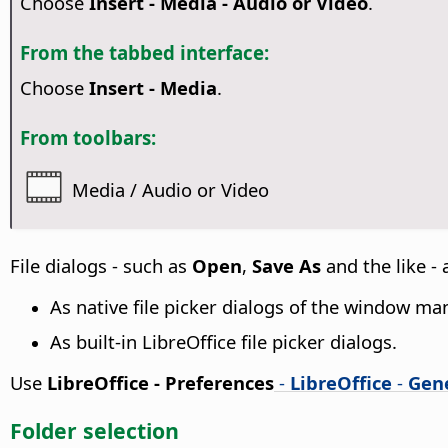
Choose
Insert - Media - Audio or Video
.
From the tabbed interface:
Choose
Insert - Media
.
From toolbars:
Media / Audio or Video
File dialogs - such as
Open
,
Save As
and the like - 
As native file picker dialogs of the window m
As built-in LibreOffice file picker dialogs.
Use
LibreOffice - Preferences
-
LibreOffice
-
Gen
Folder selection