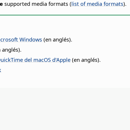
e
supported media formats (
list of media formats
).
Microsoft Windows
(en anglés).
 anglés).
QuickTime del macOS d'Apple
(en anglés).
k