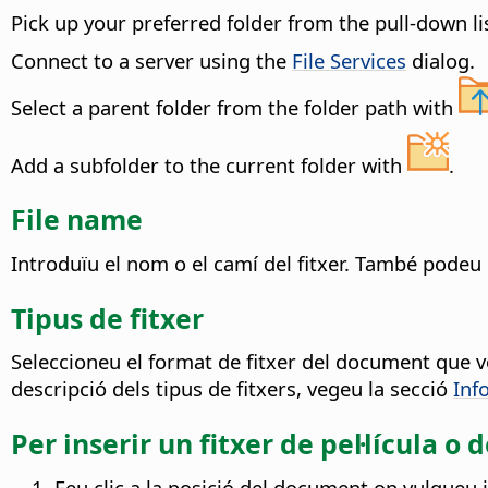
Pick up your preferred folder from the pull-down li
Connect to a server using the
File Services
dialog.
Select a parent folder from the folder path with
Add a subfolder to the current folder with
.
File name
Introduïu el nom o el camí del fitxer. També podeu
Tipus de fitxer
Seleccioneu el format de fitxer del document que v
descripció dels tipus de fitxers, vegeu la secció
Inf
Per inserir un fitxer de pel·lícula 
Feu clic a la posició del document on vulgueu in