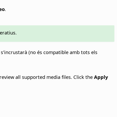
eo
.
eratius.
ia s'incrustarà (no és compatible amb tots els
eview all supported media files. Click the
Apply