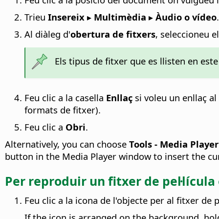
Trieu
Insereix ▸ Multimèdia ▸ Àudio o vídeo
Al diàleg d'
obertura de fitxers
, seleccioneu el
Els tipus de fitxer que es llisten en e
Feu clic a la casella
Enllaç
si voleu un enllaç al
formats de fitxer).
Feu clic a
Obri
.
Alternatively, you can choose
Tools - Media Player
button in the Media Player window to insert the cu
Per reproduir un fitxer de pel·lícula
Feu clic a la icona de l'objecte per al fitxer de 
If the icon is arranged on the background, h