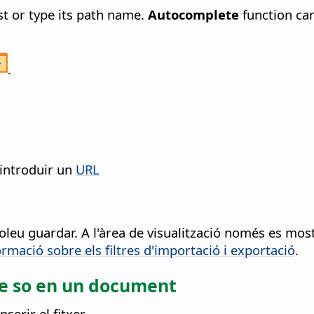
st or type its path name.
Autocomplete
function can
.
 introduir un
URL
oleu guardar.
A l'àrea de visualització només es most
ormació sobre els filtres d'importació i exportació
.
o de so en un document
serir el fitxer.