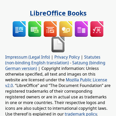
LibreOffice Books
Impressum (Legal Info)
|
Privacy Policy
|
Statutes
(non-binding English translation)
-
Satzung (binding
German version)
| Copyright information: Unless
otherwise specified, all text and images on this
website are licensed under the
Mozilla Public License
v2.0
. “LibreOffice” and “The Document Foundation” are
registered trademarks of their corresponding
registered owners or are in actual use as trademarks
in one or more countries. Their respective logos and
icons are also subject to international copyright laws.
Use thereof is explained in our
trademark policy
.