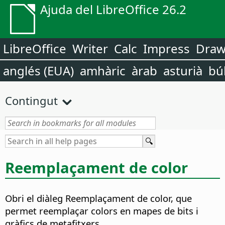
Ajuda del LibreOffice 26.2
LibreOffice
Writer
Calc
Impress
Dra
anglés (EUA)
amhàric
àrab
asturià
bú
Contingut
Reemplaçament de color
Obri el diàleg Reemplaçament de color, que
permet reemplaçar colors en mapes de bits i
gràfics de metafitxers.