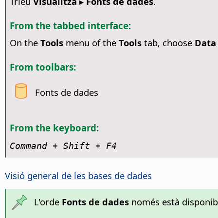
Trieu
Visualitza ▸ Fonts de dades
.
From the tabbed interface:
On the
Tools
menu of the
Tools
tab, choose
Data
From toolbars:
Fonts de dades
From the keyboard:
Command
+ Shift + F4
Visió general de les bases de dades
L'orde
Fonts de dades
només està disponible