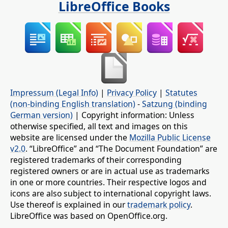
LibreOffice Books
Impressum (Legal Info)
|
Privacy Policy
|
Statutes
(non-binding English translation)
-
Satzung (binding
German version)
| Copyright information: Unless
otherwise specified, all text and images on this
website are licensed under the
Mozilla Public License
v2.0
. “LibreOffice” and “The Document Foundation” are
registered trademarks of their corresponding
registered owners or are in actual use as trademarks
in one or more countries. Their respective logos and
icons are also subject to international copyright laws.
Use thereof is explained in our
trademark policy
.
LibreOffice was based on OpenOffice.org.