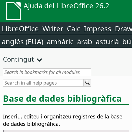
Ajuda del LibreOffice 26.2
LibreOffice
Writer
Calc
Impress
Dra
anglés (EUA)
amhàric
àrab
asturià
bú
Contingut
Base de dades bibliogràfica
Inseriu, editeu i organitzeu registres de la base
de dades bibliogràfica.