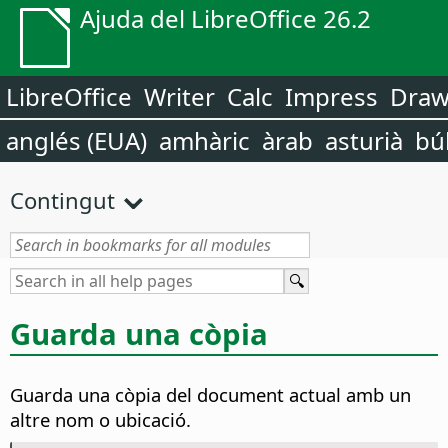
Ajuda del LibreOffice 26.2
LibreOffice
Writer
Calc
Impress
Dra
anglés (EUA)
amhàric
àrab
asturià
bú
Contingut
Guarda una còpia
Guarda una còpia del document actual amb un
altre nom o ubicació.