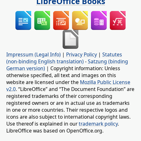
LibreOffice Books
Impressum (Legal Info)
|
Privacy Policy
|
Statutes
(non-binding English translation)
-
Satzung (binding
German version)
| Copyright information: Unless
otherwise specified, all text and images on this
website are licensed under the
Mozilla Public License
v2.0
. “LibreOffice” and “The Document Foundation” are
registered trademarks of their corresponding
registered owners or are in actual use as trademarks
in one or more countries. Their respective logos and
icons are also subject to international copyright laws.
Use thereof is explained in our
trademark policy
.
LibreOffice was based on OpenOffice.org.