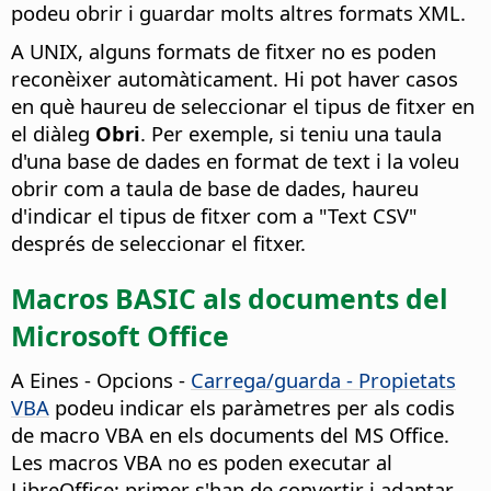
podeu obrir i guardar molts altres formats XML.
A UNIX, alguns formats de fitxer no es poden
reconèixer automàticament.
Hi pot haver casos
en què haureu de seleccionar el tipus de fitxer en
el diàleg
Obri
. Per exemple, si teniu una taula
d'una base de dades en format de text i la voleu
obrir com a taula de base de dades, haureu
d'indicar el tipus de fitxer com a "Text CSV"
després de seleccionar el fitxer.
Macros BASIC als documents del
Microsoft Office
A
Eines - Opcions
-
Carrega/guarda - Propietats
VBA
podeu indicar els paràmetres per als codis
de macro VBA en els documents del MS Office.
Les macros VBA no es poden executar al
LibreOffice; primer s'han de convertir i adaptar.