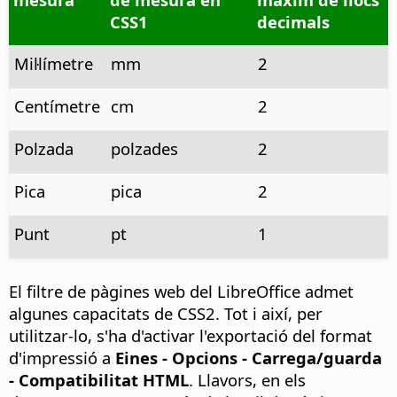
CSS1
decimals
Mil·límetre
mm
2
Centímetre
cm
2
Polzada
polzades
2
Pica
pica
2
Punt
pt
1
El filtre de pàgines web del LibreOffice admet
algunes capacitats de CSS2. Tot i així, per
utilitzar-lo, s'ha d'activar l'exportació del format
d'impressió a
Eines - Opcions
- Carrega/guarda
- Compatibilitat HTML
. Llavors, en els