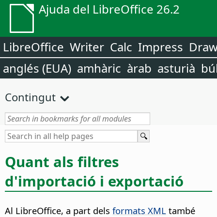
Ajuda del LibreOffice 26.2
LibreOffice
Writer
Calc
Impress
Dra
anglés (EUA)
amhàric
àrab
asturià
bú
Contingut
Quant als filtres
d'importació i exportació
Al LibreOffice, a part dels
formats XML
també