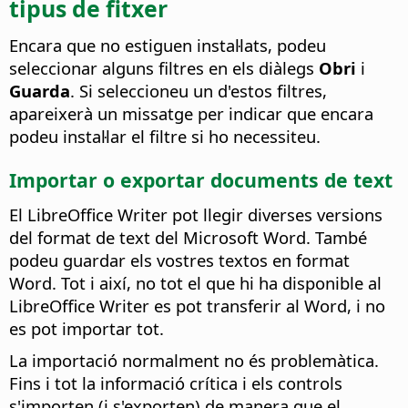
tipus de fitxer
Encara que no estiguen instal·lats, podeu
seleccionar alguns filtres en els diàlegs
Obri
i
Guarda
. Si seleccioneu un d'estos filtres,
apareixerà un missatge per indicar que encara
podeu instal·lar el filtre si ho necessiteu.
Importar o exportar documents de text
El LibreOffice Writer pot llegir diverses versions
del format de text del Microsoft Word. També
podeu guardar els vostres textos en format
Word. Tot i així, no tot el que hi ha disponible al
LibreOffice Writer es pot transferir al Word, i no
es pot importar tot.
La importació normalment no és problemàtica.
Fins i tot la informació crítica i els controls
s'importen (i s'exporten) de manera que el