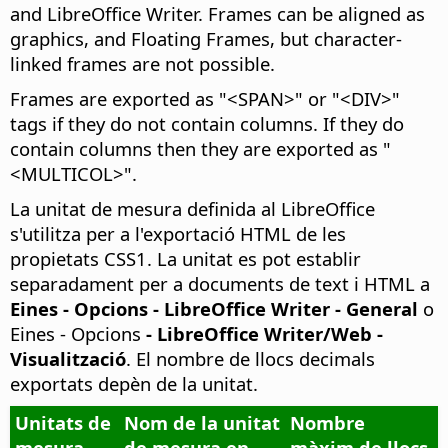
and LibreOffice Writer. Frames can be aligned as
graphics,
and Floating Frames, but character-
linked frames are not possible.
Frames are exported as "<SPAN>" or "<DIV>"
tags if they do not contain columns. If they do
contain columns then they are exported as "
<MULTICOL>".
La unitat de mesura definida al LibreOffice
s'utilitza per a l'exportació HTML de les
propietats CSS1. La unitat es pot establir
separadament per a documents de text i HTML a
Eines - Opcions
- LibreOffice Writer - General
o
Eines - Opcions
- LibreOffice Writer/Web -
Visualització
. El nombre de llocs decimals
exportats depèn de la unitat.
Unitats de
Nom de la unitat
Nombre
mesura
de mesura en
màxim de llocs