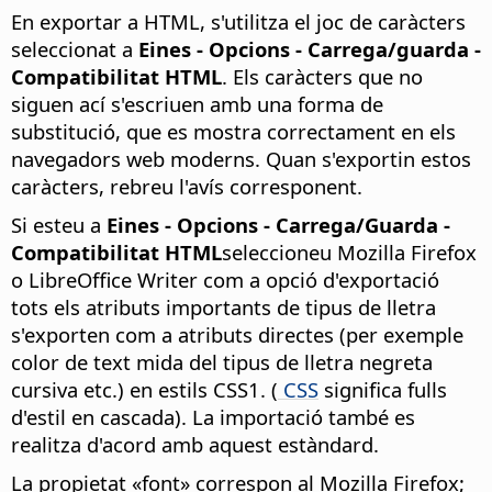
En exportar a HTML, s'utilitza el joc de caràcters
seleccionat a
Eines - Opcions
- Carrega/guarda -
Compatibilitat HTML
. Els caràcters que no
siguen ací s'escriuen amb una forma de
substitució, que es mostra correctament en els
navegadors web moderns. Quan s'exportin estos
caràcters, rebreu l'avís corresponent.
Si esteu a
Eines - Opcions
- Carrega/Guarda -
Compatibilitat HTML
seleccioneu Mozilla Firefox
o LibreOffice Writer com a opció d'exportació
tots els atributs importants de tipus de lletra
s'exporten com a atributs directes (per exemple
color de text mida del tipus de lletra negreta
cursiva etc.) en estils CSS1. (
CSS
significa fulls
d'estil en cascada). La importació també es
realitza d'acord amb aquest estàndard.
La propietat «font» correspon al Mozilla Firefox;