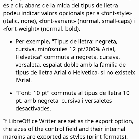
és a dir, abans de la mida del tipus de lletra
podeu indicar valors opcionals per a «font-style»
(italic, none), «font-variant» (normal, small-caps) i
«font-weight» (normal, bold).
Per exemple, "Tipus de lletra: negreta,
cursiva, minúscules 12 pt/200% Arial,
Helvetica" commuta a negreta, cursiva,
versaleta, espaiat doble amb la família de
tipus de lletra Arial o Helvetica, si no existeix
l'Arial.
"Font: 10 pt" commuta al tipus de lletra 10
pt, amb negreta, cursiva i versaletes
desactivades.
If LibreOffice Writer are set as the export option,
the sizes of the control field and their internal
margins are exported as styles (print formats).