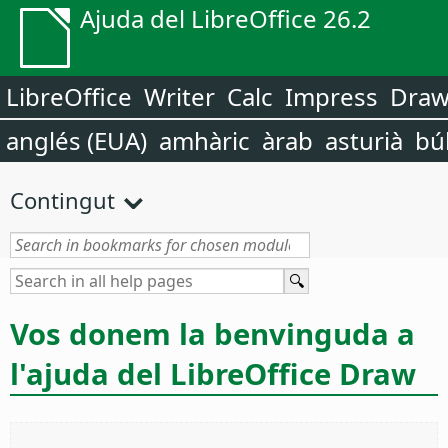
Ajuda del LibreOffice 26.2
LibreOffice
Writer
Calc
Impress
Dra
anglés (EUA)
amhàric
àrab
asturià
bú
Contingut
Vos donem la benvinguda a
l'ajuda del LibreOffice Draw