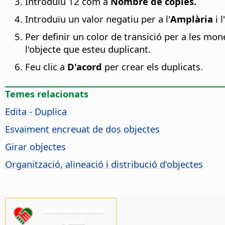
Introduïu 12 com a
Nombre de còpies.
Introduïu un valor negatiu per a l'
Amplària
i l'
Per definir un color de transició per a les mon
l'objecte que esteu duplicant.
Feu clic a
D'acord
per crear els duplicats.
Temes relacionats
Edita - Duplica
Esvaïment encreuat de dos objectes
Girar objectes
Organització, alineació i distribució d'objectes
Ens cal la vostra
ajuda!