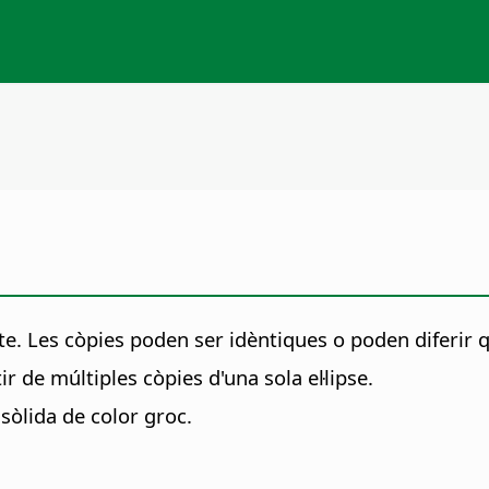
. Les còpies poden ser idèntiques o poden diferir quan
 de múltiples còpies d'una sola el·lipse.
 sòlida de color groc.