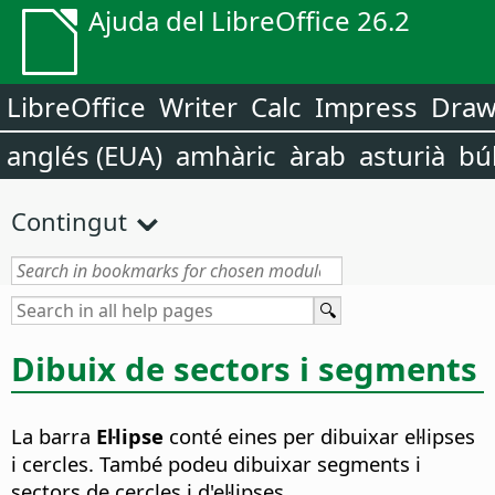
Ajuda del LibreOffice 26.2
LibreOffice
Writer
Calc
Impress
Dra
anglés (EUA)
amhàric
àrab
asturià
bú
Contingut
Dibuix de sectors i segments
La barra
El·lipse
conté eines per dibuixar el·lipses
i cercles. També podeu dibuixar segments i
sectors de cercles i d'el·lipses.