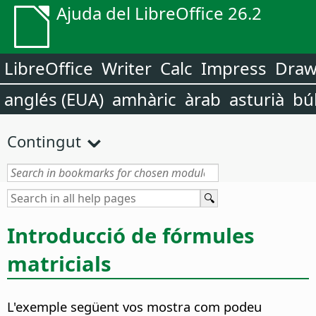
Ajuda del LibreOffice 26.2
LibreOffice
Writer
Calc
Impress
Dra
anglés (EUA)
amhàric
àrab
asturià
bú
Contingut
Introducció de fórmules
matricials
L'exemple següent vos mostra com podeu