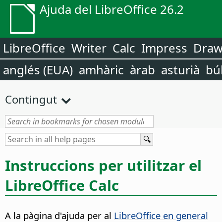
Ajuda del LibreOffice 26.2
LibreOffice
Writer
Calc
Impress
Dra
anglés (EUA)
amhàric
àrab
asturià
bú
Contingut
Instruccions per utilitzar el
LibreOffice Calc
A la pàgina d'ajuda per al
LibreOffice en general