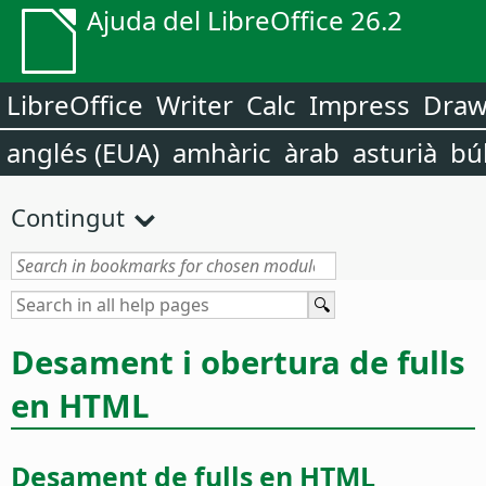
Ajuda del LibreOffice 26.2
LibreOffice
Writer
Calc
Impress
Dra
anglés (EUA)
amhàric
àrab
asturià
bú
Contingut
Desament i obertura de fulls
en HTML
Desament de fulls en HTML