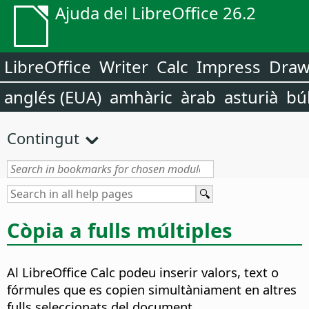
Ajuda del LibreOffice 26.2
LibreOffice
Writer
Calc
Impress
Dra
anglés (EUA)
amhàric
àrab
asturià
bú
Contingut
Còpia a fulls múltiples
Al LibreOffice Calc podeu inserir valors, text o
fórmules que es copien simultàniament en altres
fulls seleccionats del document.