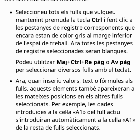
Seleccioneu tots els fulls que vulgueu
mantenint premuda la tecla
Ctrl
i fent clic a
les pestanyes de registre corresponents que
encara estan de color gris al marge inferior
de l'espai de treball. Ara totes les pestanyes
de registre seleccionades seran blanques.
Podeu utilitzar
Maj
+
Ctrl
+
Re pàg
o
Av pàg
per seleccionar diversos fulls amb el teclat.
Ara, quan inseriu valors, text o fórmules als
fulls, aquests elements també apareixeran a
les mateixes posicions en els altres fulls
seleccionats. Per exemple, les dades
introduïdes a la cel·la «A1» del full actiu
s'introduiran automàticament a la cel·la «A1»
de la resta de fulls seleccionats.