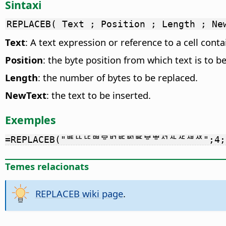
Sintaxi
REPLACEB( Text ; Position ; Length ; Ne
Text
: A text expression or reference to a cell cont
Position
: the byte position from which text is to b
Length
: the number of bytes to be replaced.
NewText
: the text to be inserted.
Exemples
=REPLACEB("ᄩᄔᄕᄜᄝᄞᄠᄢᄣᄫᄬᄭᄮᄯᄲᄶ";4;1
Temes relacionats
REPLACEB wiki page
.