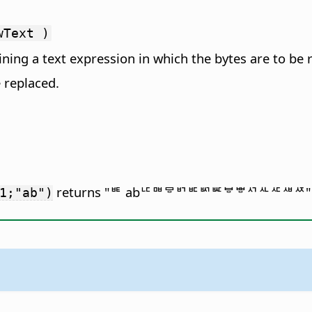
wText )
aining a text expression in which the bytes are to be 
e replaced.
returns "ᄩ abᄕᄜᄝᄞᄠᄢᄣᄫᄬᄭᄮᄯᄲᄶ" 
;"ab")