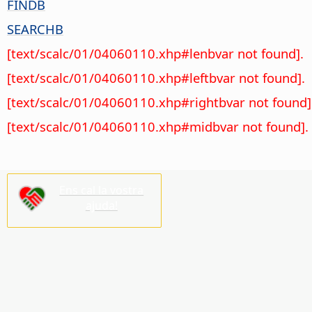
FINDB
SEARCHB
[text/scalc/01/04060110.xhp#lenbvar not found].
[text/scalc/01/04060110.xhp#leftbvar not found].
[text/scalc/01/04060110.xhp#rightbvar not found]
[text/scalc/01/04060110.xhp#midbvar not found].
Ens cal la vostra
ajuda!