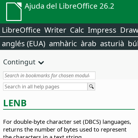
Ajuda del LibreOffice 26.2
LibreOffice
Writer
Calc
Impress
Dra
anglés (EUA)
amhàric
àrab
asturià
bú
Contingut
LENB
For double-byte character set (DBCS) languages,
returns the number of bytes used to represent
the characters in a text string.