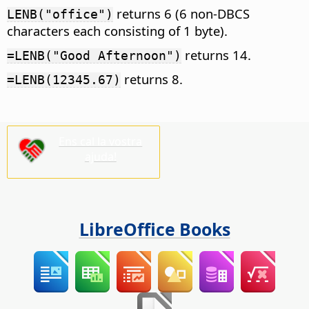
returns 6 (6 non-DBCS
LENB("office")
characters each consisting of 1 byte).
returns 14.
=LENB("Good Afternoon")
returns 8.
=LENB(12345.67)
Ens cal la vostra
ajuda!
LibreOffice Books