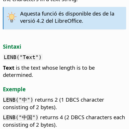
Aquesta funció és disponible des de la
versió 4.2 del LibreOffice.
Sintaxi
LENB("Text")
Text
is the text whose length is to be
determined.
Exemple
returns 2 (1 DBCS character
LENB("中")
consisting of 2 bytes).
returns 4 (2 DBCS characters each
LENB("中国")
consisting of 2 bytes).