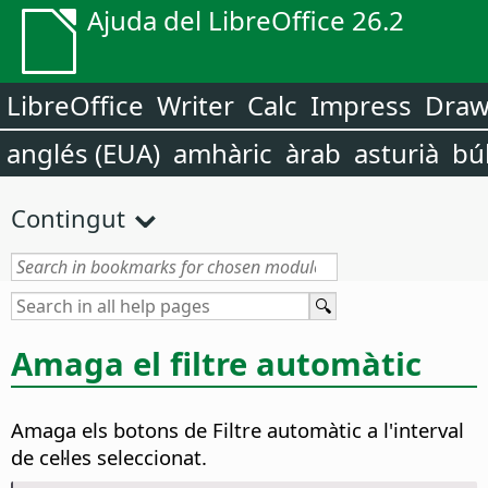
Ajuda del LibreOffice 26.2
LibreOffice
Writer
Calc
Impress
Dra
anglés (EUA)
amhàric
àrab
asturià
bú
Contingut
Amaga el filtre automàtic
Amaga els botons de Filtre automàtic a l'interval
de cel·les seleccionat.