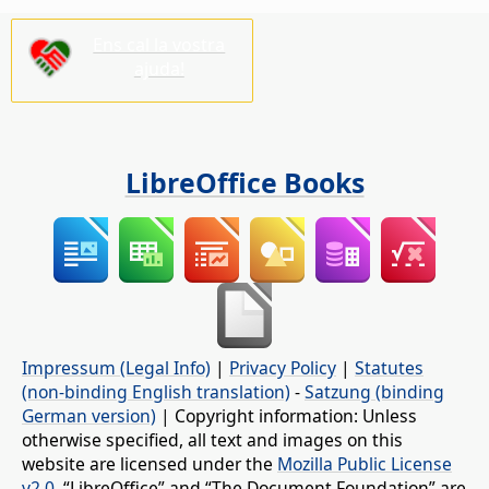
Ens cal la vostra
ajuda!
LibreOffice Books
Impressum (Legal Info)
|
Privacy Policy
|
Statutes
(non-binding English translation)
-
Satzung (binding
German version)
| Copyright information: Unless
otherwise specified, all text and images on this
website are licensed under the
Mozilla Public License
v2.0
. “LibreOffice” and “The Document Foundation” are