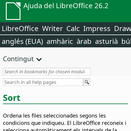
Ajuda del LibreOffice 26.2
LibreOffice
Writer
Calc
Impress
Dra
anglés (EUA)
amhàric
àrab
asturià
bú
Contingut
Sort
Ordena les files seleccionades segons les
condicions que indiqueu.
El LibreOffice reconeix i
selecciona automàticament els intervals de la