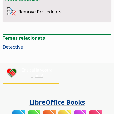
Remove Precedents
Temes relacionats
Detective
Ens cal la vostra
ajuda!
LibreOffice Books