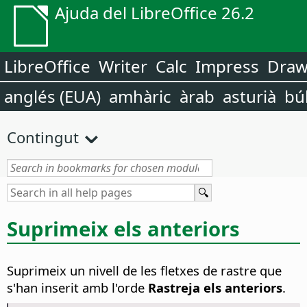
Ajuda del LibreOffice 26.2
LibreOffice
Writer
Calc
Impress
Dra
anglés (EUA)
amhàric
àrab
asturià
bú
Contingut
Suprimeix els anteriors
Suprimeix un nivell de les fletxes de rastre que
s'han inserit amb l'orde
Rastreja els anteriors
.