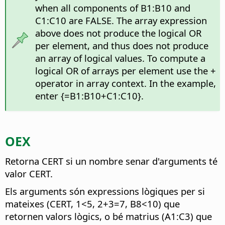
when all components of B1:B10 and
C1:C10 are FALSE. The array expression
above does not produce the logical OR
per element, and thus does not produce
an array of logical values. To compute a
logical OR of arrays per element use the +
operator in array context. In the example,
enter {=B1:B10+C1:C10}.
OEX
Retorna CERT si un nombre senar d'arguments té
valor CERT.
Els arguments són expressions lògiques per si
mateixes (CERT, 1<5, 2+3=7, B8<10) que
retornen valors lògics, o bé matrius (A1:C3) que