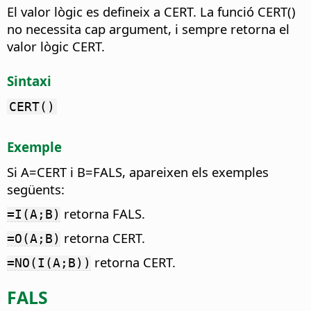
El valor lògic es defineix a CERT.
La funció CERT()
no necessita cap argument, i sempre retorna el
valor lògic CERT.
Sintaxi
CERT()
Exemple
Si A=CERT i B=FALS, apareixen els exemples
següents:
retorna FALS.
=I(A;B)
retorna CERT.
=O(A;B)
retorna CERT.
=NO(I(A;B))
FALS