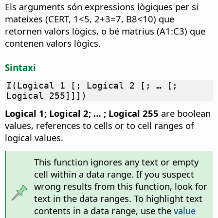
Els arguments són expressions lògiques per si
mateixes (CERT, 1<5, 2+3=7, B8<10) que
retornen valors lògics, o bé matrius (A1:C3) que
contenen valors lògics.
Sintaxi
I(Logical 1 [; Logical 2 [; … [;
Logical 255]]])
Logical 1; Logical 2; … ; Logical 255
are boolean
values, references to cells or to cell ranges of
logical values.
This function ignores any text or empty
cell within a data range. If you suspect
wrong results from this function, look for
text in the data ranges. To highlight text
contents in a data range, use the
value