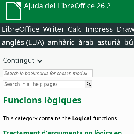
Ajuda del LibreOffice 26.2
LibreOffice
Writer
Calc
Impress
Dra
anglés (EUA)
amhàric
àrab
asturià
bú
Contingut
Funcions lògiques
This category contains the
Logical
functions.
Tractament d'arguments no lògics en