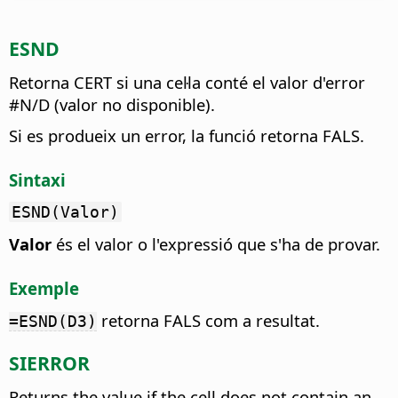
ESND
Retorna CERT si una cel·la conté el valor d'error
#N/D (valor no disponible).
Si es produeix un error, la funció retorna FALS.
Sintaxi
ESND(Valor)
Valor
és el valor o l'expressió que s'ha de provar.
Exemple
retorna FALS com a resultat.
=ESND(D3)
SIERROR
Returns the value if the cell does not contain an