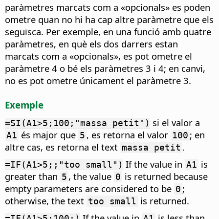
paràmetres marcats com a «opcionals» es poden
ometre quan no hi ha cap altre paràmetre que els
seguïsca. Per exemple, en una funció amb quatre
paràmetres, en què els dos darrers estan
marcats com a «opcionals», es pot ometre el
paràmetre 4 o bé els paràmetres 3 i 4; en canvi,
no es pot ometre únicament el paràmetre 3.
Exemple
si el valor a
=SI(A1>5;100;"massa petit")
és major que
, es retorna el valor
; en
A1
5
100
altre cas, es retorna el text
.
massa petit
If the value in
is
=IF(A1>5;;"too small")
A1
greater than
, the value
is returned because
5
0
empty parameters are considered to be
;
0
otherwise, the text
is returned.
too small
If the value in
is less than
=IF(A1>5;100;)
A1