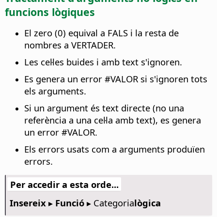
funcions lògiques
El zero (0) equival a FALS i la resta de
nombres a VERTADER.
Les cel·les buides i amb text s'ignoren.
Es genera un error #VALOR si s'ignoren tots
els arguments.
Si un argument és text directe (no una
referència a una cel·la amb text), es genera
un error #VALOR.
Els errors usats com a arguments produïen
errors.
Per accedir a esta orde...
Insereix ▸ Funció
▸ Categoria
lògica