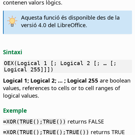
contenen valors lògics.
Aquesta funció és disponible des de la
versió 4.0 del LibreOffice.
Sintaxi
OEX(Logical 1 [; Logical 2 [; … [;
Logical 255]]])
Logical 1; Logical 2; … ; Logical 255
are boolean
values, references to cells or to cell ranges of
logical values.
Exemple
returns FALSE
=XOR(TRUE();TRUE())
returns TRUE
=XOR(TRUE();TRUE();TRUE())