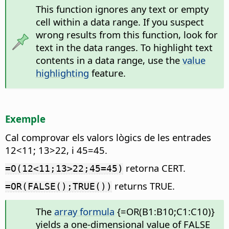
This function ignores any text or empty
cell within a data range. If you suspect
wrong results from this function, look for
text in the data ranges. To highlight text
contents in a data range, use the
value
highlighting
feature.
Exemple
Cal comprovar els valors lògics de les entrades
12<11; 13>22, i 45=45.
retorna CERT.
=O(12<11;13>22;45=45)
returns TRUE.
=OR(FALSE();TRUE())
The
array formula
{=OR(B1:B10;C1:C10)}
yields a one-dimensional value of FALSE