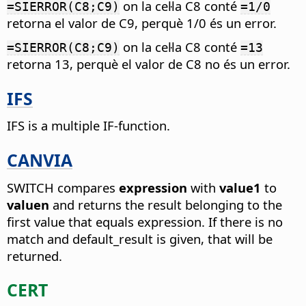
on la cel·la C8 conté
=SIERROR(C8;C9)
=1/0
retorna el valor de C9, perquè 1/0 és un error.
on la cel·la C8 conté
=SIERROR(C8;C9)
=13
retorna 13, perquè el valor de C8 no és un error.
IFS
IFS is a multiple IF-function.
CANVIA
SWITCH compares
expression
with
value1
to
valuen
and returns the result belonging to the
first value that equals expression. If there is no
match and default_result is given, that will be
returned.
CERT