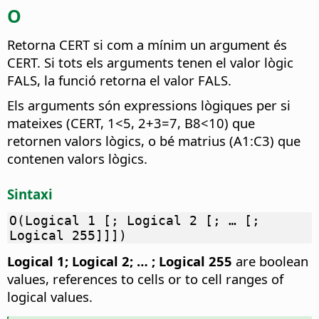
O
Retorna CERT si com a mínim un argument és
CERT.
Si tots els arguments tenen el valor lògic
FALS, la funció retorna el valor FALS.
Els arguments són expressions lògiques per si
mateixes (CERT, 1<5, 2+3=7, B8<10) que
retornen valors lògics, o bé matrius (A1:C3) que
contenen valors lògics.
Sintaxi
O(Logical 1 [; Logical 2 [; … [;
Logical 255]]])
Logical 1; Logical 2; … ; Logical 255
are boolean
values, references to cells or to cell ranges of
logical values.