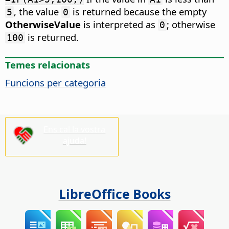
, the value
is returned because the empty
5
0
OtherwiseValue
is interpreted as
; otherwise
0
is returned.
100
Temes relacionats
Funcions per categoria
Ens cal la vostra
ajuda!
LibreOffice Books