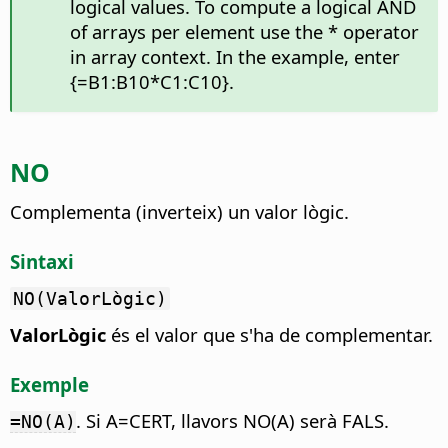
logical values. To compute a logical AND
of arrays per element use the * operator
in array context. In the example, enter
{=B1:B10*C1:C10}.
NO
Complementa (inverteix) un valor lògic.
Sintaxi
NO(ValorLògic)
ValorLògic
és el valor que s'ha de complementar.
Exemple
. Si A=CERT, llavors NO(A) serà FALS.
=NO(A)