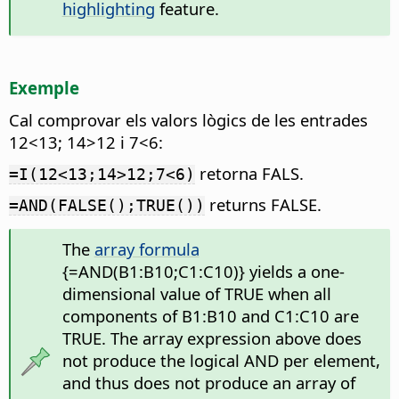
highlighting
feature.
Exemple
Cal comprovar els valors lògics de les entrades
12<13; 14>12 i 7<6:
retorna FALS.
=I(12<13;14>12;7<6)
returns FALSE.
=AND(FALSE();TRUE())
The
array formula
{=AND(B1:B10;C1:C10)} yields a one-
dimensional value of TRUE when all
components of B1:B10 and C1:C10 are
TRUE. The array expression above does
not produce the logical AND per element,
and thus does not produce an array of