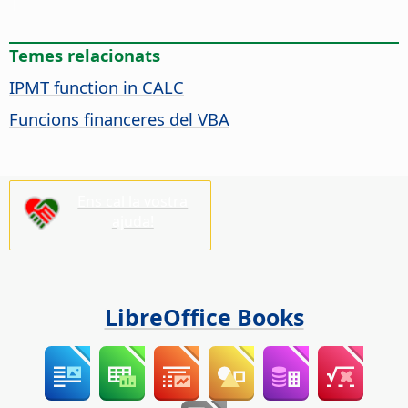
Temes relacionats
IPMT function in CALC
Funcions financeres del VBA
Ens cal la vostra
ajuda!
LibreOffice Books