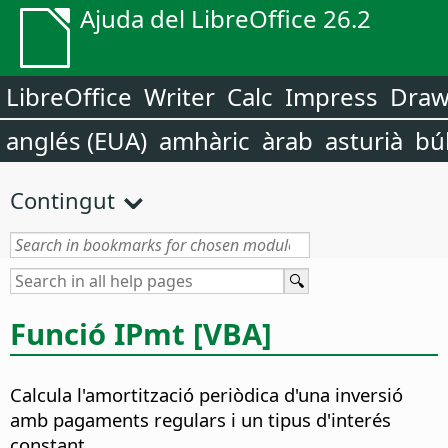
Ajuda del LibreOffice 26.2
LibreOffice
Writer
Calc
Impress
Dra
anglés (EUA)
amhàric
àrab
asturià
bú
Contingut
Funció IPmt [VBA]
Calcula l'amortització periòdica d'una inversió
amb pagaments regulars i un tipus d'interés
constant.