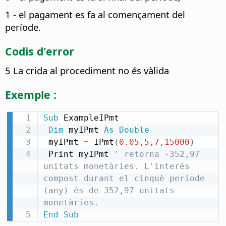
1 - el pagament es fa al començament del
període.
Codis d'error
5 La crida al procediment no és vàlida
Exemple :
Sub
 ExampleIPmt

Dim
 myIPmt 
As
Double
 myIPmt 
=
 IPmt
(
0.05
,
5
,
7
,
15000
)
 Print myIPmt 
' retorna -352,97 
unitats monetàries. L'interés 
compost durant el cinquè període 
(any) és de 352,97 unitats 
monetàries.
End
Sub