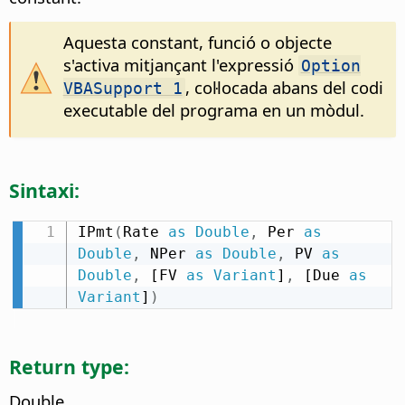
Aquesta constant, funció o objecte
s'activa mitjançant l'expressió
Option
, col·locada abans del codi
VBASupport 1
executable del programa en un mòdul.
Sintaxi:
IPmt
(
Rate 
as
Double
,
 Per 
as
Double
,
 NPer 
as
Double
,
 PV 
as
Double
,
 [FV 
as
Variant
]
,
 [Due 
as
Variant
]
)
Return type:
Double