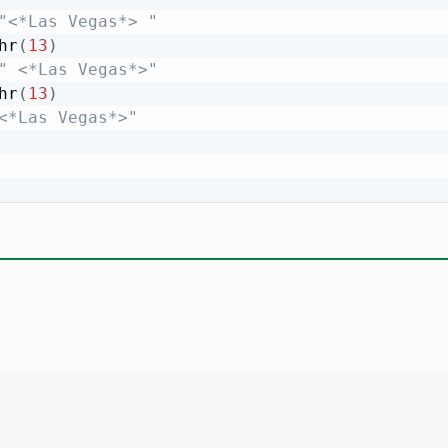
"<*Las Vegas*> "
hr
(
13
)
" <*Las Vegas*>"
hr
(
13
)
<*Las Vegas*>"