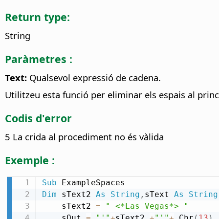
Return type:
String
Paràmetres :
Text:
Qualsevol expressió de cadena.
Utilitzeu esta funció per eliminar els espais al pri
Codis d'error
5 La crida al procediment no és vàlida
Exemple :
Sub
Dim
 sText2 
As
String
,
sText 
As
String
    sText2 
=
" <*Las Vegas*> "
    sOut 
=
"'"
+
sText2 
+
"'"
+
 Chr
(
13
)