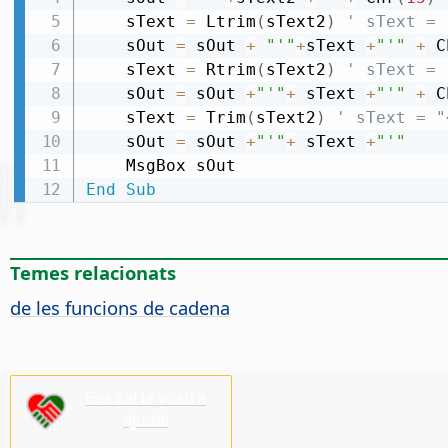
    sText 
=
 Ltrim
(
sText2
)
' sText = 
    sOut 
=
 sOut 
+
"'"
+
sText 
+
"'"
+
 C
    sText 
=
 Rtrim
(
sText2
)
' sText = 
    sOut 
=
 sOut 
+
"'"
+
 sText 
+
"'"
+
 C
    sText 
=
 Trim
(
sText2
)
' sText = "
    sOut 
=
 sOut 
+
"'"
+
 sText 
+
"'"
End
Sub
Temes relacionats
de les funcions de cadena
Ens cal la vostra
ajuda!