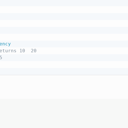
ency
eturns 10  20
5