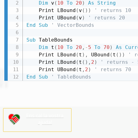
Dim
 v
(
10
To
20
)
As
String
    Print LBound
(
v
(
)
)
' returns 10
    Print UBound
(
v
)
' returns 20
End
Sub
' VectorBounds
Sub
 TableBounds

Dim
 t
(
10
To
20
,
-
5
To
70
)
As
Curr
    Print LBound
(
t
)
,
 UBound
(
t
(
)
)
' r
    Print LBound
(
t
(
)
,
2
)
' returns - 
    Print UBound
(
t
,
2
)
' returns 70
End
Sub
' TableBounds
Ens cal la vostra
ajuda!