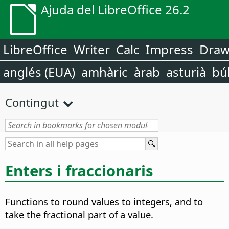
Ajuda del LibreOffice 26.2
LibreOffice
Writer
Calc
Impress
Dra
anglés (EUA)
amhàric
àrab
asturià
bú
Contingut
Enters i fraccionaris
Functions to round values to integers, and to
take the fractional part of a value.