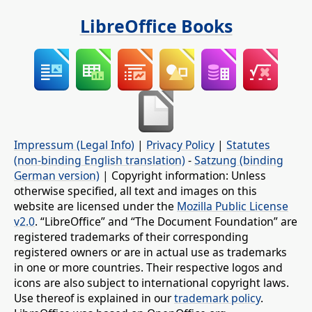
LibreOffice Books
Impressum (Legal Info)
|
Privacy Policy
|
Statutes
(non-binding English translation)
-
Satzung (binding
German version)
| Copyright information: Unless
otherwise specified, all text and images on this
website are licensed under the
Mozilla Public License
v2.0
. “LibreOffice” and “The Document Foundation” are
registered trademarks of their corresponding
registered owners or are in actual use as trademarks
in one or more countries. Their respective logos and
icons are also subject to international copyright laws.
Use thereof is explained in our
trademark policy
.