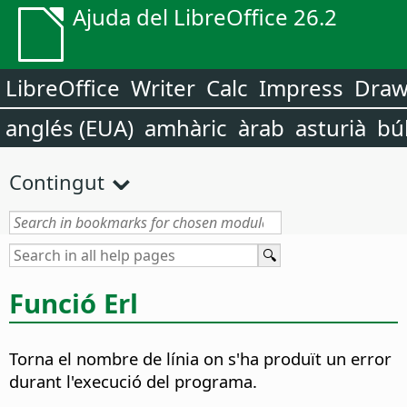
Ajuda del LibreOffice 26.2
LibreOffice
Writer
Calc
Impress
Dra
anglés (EUA)
amhàric
àrab
asturià
bú
Contingut
Funció Erl
Torna el nombre de línia on s'ha produït un error
durant l'execució del programa.