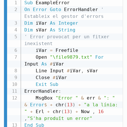
Sub
On
Error
Goto
 ErrorHandler 
' 
Estableix el gestor d'errors
Dim
 iVar 
As
Integer
Dim
 sVar 
As
String
' Error provocat per un fitxer 
inexistent
    iVar 
=
 Freefile

    Open 
"\file9879.txt"
For
Input 
As
#
iVar

    Line Input 
#
iVar
,
 sVar

    Close 
#
iVar

Exit
Sub
ErrorHandler
:
    MsgBox 
"Error "
&
 err 
&
": "
&
Error
$
+
 chr
(
13
)
+
"a la línia: 
"
+
 Erl 
+
 chr
(
13
)
+
 Now 
,
16
,
"S'ha produït un error"
End
Sub