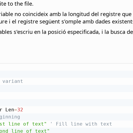
e to the file.
ariable no coincideix amb la longitud del registre que 
riure i el registre següent s'omple amb dades existents 
ables s'escriu en la posició especificada, i la busca d
 variant
r Len
=
32
ginning
st line of text"
' Fill line with text
ond line of text"