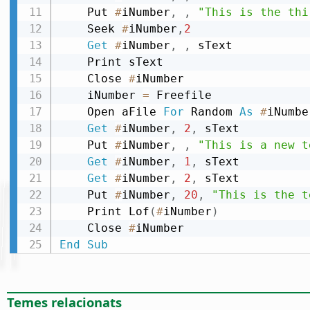
    Put 
#
iNumber
,
,
"This is the thi
    Seek 
#
iNumber
,
2
Get
#
iNumber
,
,
 sText

    Print sText

    Close 
#
iNumber

    iNumber 
=
 Freefile

    Open aFile 
For
 Random 
As
#
iNumbe
Get
#
iNumber
,
2
,
 sText

    Put 
#
iNumber
,
,
"This is a new t
Get
#
iNumber
,
1
,
 sText

Get
#
iNumber
,
2
,
 sText

    Put 
#
iNumber
,
20
,
"This is the t
    Print Lof
(
#
iNumber
)
    Close 
#
End
Sub
Temes relacionats