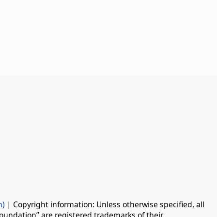
n)
| Copyright information: Unless otherwise specified, all
oundation” are registered trademarks of their