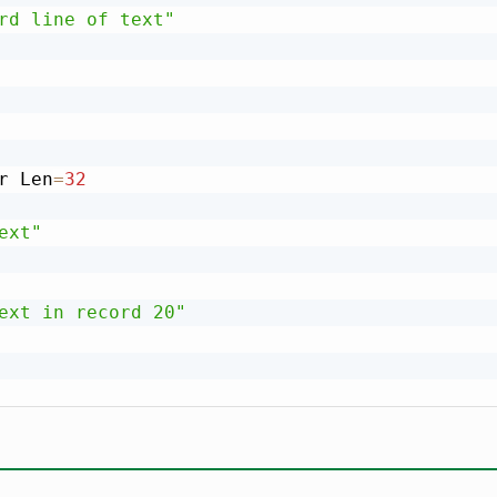
rd line of text"
r Len
=
32
ext"
ext in record 20"