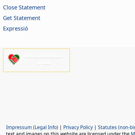
Close Statement
Get Statement
Expressió
Ens cal la vostra
ajuda!
Impressum (Legal Info)
|
Privacy Policy
|
Statutes (non-bi
text and images on this website are licensed under the
M