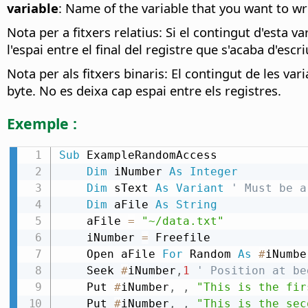
variable
: Name of the variable that you want to writ
Nota per a fitxers relatius: Si el contingut d'esta v
l'espai entre el final del registre que s'acaba d'esc
Nota per als fitxers binaris: El contingut de les vari
byte. No es deixa cap espai entre els registres.
Exemple :
Sub
 ExampleRandomAccess

Dim
 iNumber 
As
Integer
Dim
 sText 
As
Variant
' Must be a
Dim
 aFile 
As
String
    aFile 
=
"~/data.txt"
    iNumber 
=
 Freefile

    Open aFile 
For
 Random 
As
#
iNumbe
    Seek 
#
iNumber
,
1
' Position at be
    Put 
#
iNumber
,
,
"This is the fir
    Put 
#
iNumber
,
,
"This is the sec