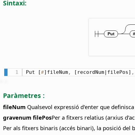
Sintaxi:
Put [
#
]fileNum
,
 [recordNum|filePos]
,
Paràmetres :
fileNum
Qualsevol expressió d'enter que definisca e
gravenum filePos
Per a fitxers relatius (arxius d'
Per als fitxers binaris (accés binari), la posició del