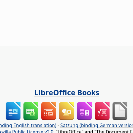
LibreOffice Books
nding English translation)
-
Satzung (binding German versio
ozilla Public License v2.0
. “LibreOffice” and “The Document F