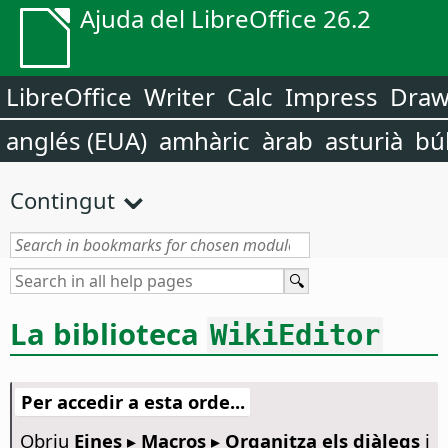
Ajuda del LibreOffice 26.2
LibreOffice
Writer
Calc
Impress
Dra
anglés (EUA)
amhàric
àrab
asturià
bú
Contingut
La biblioteca
WikiEditor
Per accedir a esta orde...
Obriu
Eines ▸ Macros ▸ Organitza els diàlegs
i