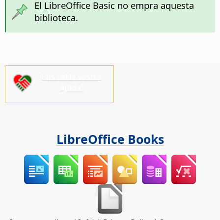
El LibreOffice Basic no empra aquesta
biblioteca.
Ens cal la vostra
ajuda!
LibreOffice Books