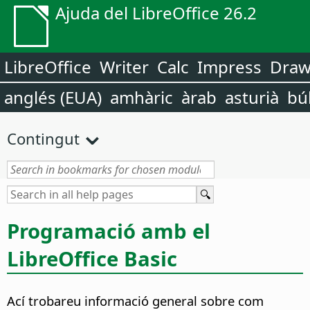
Ajuda del LibreOffice 26.2
LibreOffice
Writer
Calc
Impress
Dra
anglés (EUA)
amhàric
àrab
asturià
bú
Contingut
Programació amb el
LibreOffice Basic
Ací trobareu informació general sobre com