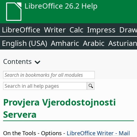
LibreOffice 26.2 Help
LibreOffice
Writer
Calc
Impress
Dra
English (USA)
Amharic
Arabic
Asturia
Contents
Provjera Vjerodostojnosti
Servera
On the
Tools - Options
-
LibreOffice Writer - Mail