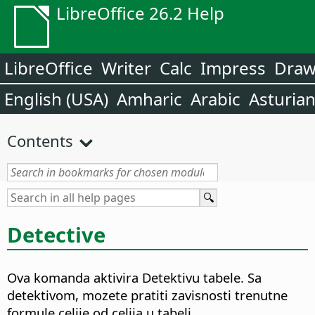
LibreOffice 26.2 Help
LibreOffice
Writer
Calc
Impress
Dra
English (USA)
Amharic
Arabic
Asturia
Contents
Detective
Ova komanda aktivira Detektivu tabele. Sa
detektivom, mozete pratiti zavisnosti trenutne
formule celije od celija u tabeli.