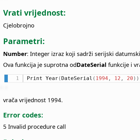
Vrati vrijednost:
Cjelobrojno
Parametri:
Number
: Integer izraz koji sadrži serijski datumski
Ova funkcija je suprotna od
DateSerial
funkcije i v
Print Year
(
DateSerial
(
1994
,
12
,
20
)
)
vrača vrijednost 1994.
Error codes:
5 Invalid procedure call