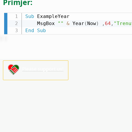
Primjer:
Sub
 ExampleYear

    MsgBox 
""
&
 Year
(
Now
)
,
64
,
"Trenu
End
Sub
Please support us!