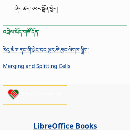
ཞེང་ཚད་འཕར་སྣོན་བྱེད།
འབྲེལ་ཡོད་གཙོ་དོན་
རེའུ་མིག་ནང་གི་ཕྲེང་དང་སྟར་ཆེ་ཆུང་ལེགས་སྒྲིག་
Merging and Splitting Cells
Please support us!
LibreOffice Books