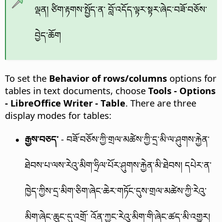
ལྡན། ཙིག་རྟགས་སྤྱོད་ན་ བློ་འདོད་ལྟར་སྟར་ཞེང་བཟོ་བཅོས་
བྱེད་ཆོག
To set the
Behavior of rows/columns
options for
tables in text documents, choose
Tools - Options
- LibreOffice Writer - Table
. There are three
display modes for tables:
རྒྱས་བཅད་
- བཟོ་བཅོས་ཀྱི་གྲལ་མཚེས་ཀྱི་དྲ་མི་ལ་ཤུགས་རྐྱེན་
ཐེབས་པ་ལས་རེའུ་མིག་ཧྲིལ་པོར་ཤུགས་རྐྱེན་མི་ཐེབས། དཔེར་ན་
ཁྱེད་ཀྱིས་དྲ་མིག་ཅིག་ཞེང་ཆེར་གཏོང་དུས་གྲལ་མཚེས་ཀྱི་རེའུ་
མིག་ཞེང་ཆུང་དུ་འགྲོ་ འོན་ཀྱང་རེའུ་མིག་གི་ཞེང་ཚད་མི་འགྱུར།