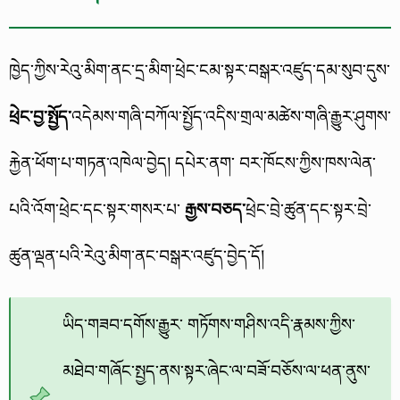
ཁྱེད་ཀྱིས་རེའུ་མིག་ནང་དྲ་མིག་ཕྲེང་ངམ་སྟར་བསྒར་འཛུད་དམ་སུབ་དུས་
ཕྲེང་བྱ་སྤྱོད་
འདེམས་གཞི་བཀོལ་སྤྱོད་འདིས་གྲལ་མཚེས་གཞི་རྒྱུར་ཤུགས་
རྐྱེན་ཕོག་པ་གཏན་འཁེལ་བྱེད། དཔེར་ནག་ བར་ཁོངས་ཀྱིས་ཁས་ལེན་
པའི་འོག་ཕྲེང་དང་སྟར་གསར་པ་
རྒྱས་བཅད་
ཕྲེང་བྲེ་ཚུན་དང་སྟར་བྲེ་
ཚུན་ལྡན་པའི་རེའུ་མིག་ནང་བསྒར་འཛུད་བྱེད་དོ།
ཡིད་གཟབ་དགོས་རྒྱུར་ གཏོགས་གཤིས་འདི་རྣམས་ཀྱིས་
མཐེབ་གཞོང་སྤྱད་ནས་སྟར་ཞེང་ལ་བཟོ་བཅོས་ལ་ཕན་ནུས་