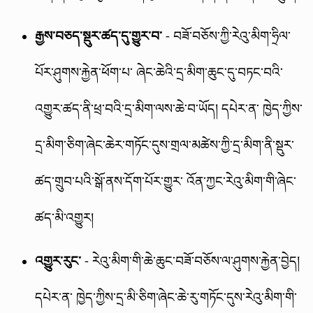
རྒྱས་བཅད་སྡུར་ཚད་དུ་གྱུར་བ་
- བཟོ་བཅོས་ཀྱི་རེའུ་མིག་ཧྲིལ་
པོར་ཤུགས་རྐྱེན་ཕོག་པ་ ཞེང་ཆེའི་དྲ་མིག་ཆུང་དུ་བཏང་བའི་
འགྱུར་ཚད་ནི་ཕྲ་བའི་དྲ་མིག་ལས་ཆེ་བ་ཡོད། དཔེར་ན་ ཁྱེད་ཀྱིས་
དྲ་མིག་ཅིག་ཞེང་ཆེར་གཏོང་དུས་གྲལ་མཚེས་ཀྱི་དྲ་མིག་ནི་སྡུར་
ཚད་གྲུབ་པའི་སྒོ་ནས་དོག་པོར་གྱུར་ འོན་ཀྱང་རེའུ་མིག་གི་ཞེང་
ཚད་མི་འགྱུར།
འགྱུར་རུང་
- རེའུ་མིག་གི་ཆེ་ཆུང་བཟོ་བཅོས་ལ་ཤུགས་རྐྱེན་བྱེད།
དཔེར་ན་ ཁྱེད་ཀྱིས་དྲ་མི་ཅིག་ཞེང་ཆེ་རུ་གཏོང་དུས་རེའུ་མིག་གི་