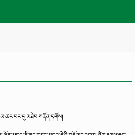
མ་ཚར་བར་དུ་མཐེབ་གནོན་དགོས།
ས་སྟོན་མདའ་ནི་ཟུར་གཏད་མདའ་རྩེའི་བཟོ་ལྟར་འགྱུར། ཙིག་རྟགས་རྐྱང་