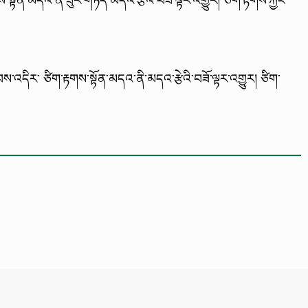
ས་འདིར་ ཙིག་རྟགས་སྟོན་མདའ་ནི་མདའ་རྩེའི་བཟོ་ལྟར་འགྱུར། ཙིག་