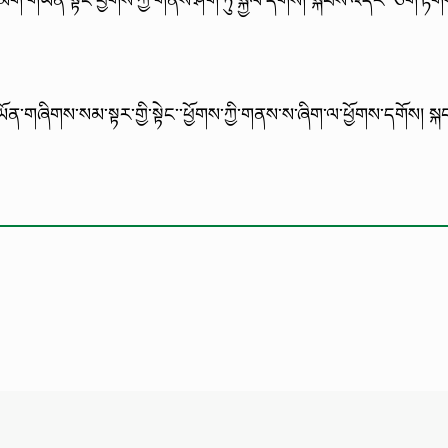
ོན་གཞིགས་སམ་སྟར་གྱི་སྟེང་་ཕྱོགས་ཀྱི་གནས་ས་ཞིག་ལ་ཕྱོགས་དགོས། སྐབ