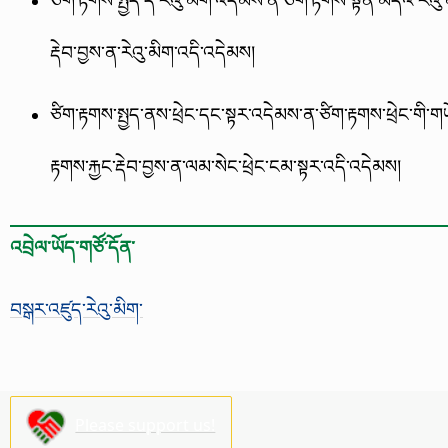
རྡེབ་བྱས་ན་རེའུ་མིག་འདི་འདེམས།
ཙིག་རྟགས་སྤྱད་ནས་ཕྲེང་དང་སྟར་འདེམས་ན་ཙིག་རྟགས་ཕྲེང་གི་གཡ
རྟགས་རྐྱང་རྡེབ་བྱས་ན་ལམ་སེང་ཕྲེང་ངམ་སྟར་འདི་འདེམས།
འབྲེལ་ཡོད་གཙོ་དོན་
བསྒར་འཛུད་རེའུ་མིག་
Please support us!