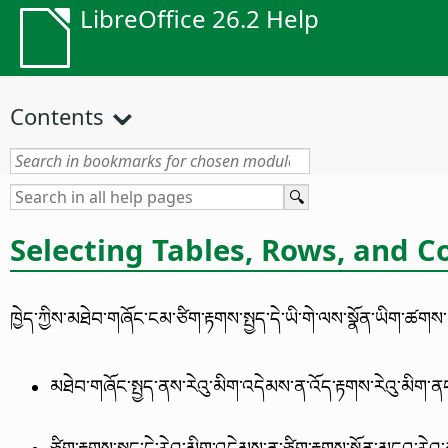
LibreOffice 26.2 Help
Contents
Selecting Tables, Rows, and 
ཁྱེད་ཀྱིས་མཐེབ་གཞོང་ངམ་ཙིག་རྟགས་སྤྱད་དེ་ཡི་གེ་ལས་སྣོན་ཡིག་ཚགས
མཐེབ་གཞོང་སྤྱད་ནས་རེའུ་མིག་འདེམས་ན་འོད་རྟགས་རེའུ་མིག་ནང་
ཙིག་རྟགས་སྤྱད་དེ་རེའུ་མིག་འདེམས་ན་ཙིག་རྟགས་སྟོན་མདའ་རེའུ་