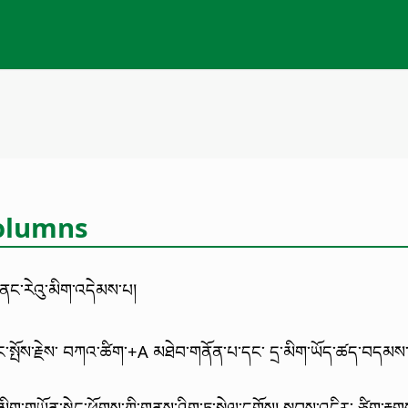
Columns
་ནང་རེའུ་མིག་འདེམས་པ།
སྤོས་རྗེས་
བཀའ་ཚིག་
+A མཐེབ་གནོན་པ་དང་ དྲ་མིག་ཡོད་ཚད་བདམས་
མིག་གཡོན་སྟེང་ཕྱོགས་ཀྱི་གནས་ཤིག་ཏུ་སྐྱེལ་དགོས། སྐབས་འདིར་ ཙིག་རྟག