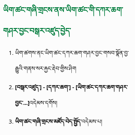
ཡིག་ཚང་གཞི་གྲངས་ནས་ཡིག་ཚང་གི་དཀར་ཆག་
གཤར་བྱང་བསྒར་འཛུད་བྱེད་
ཡིག་ཚགས་ནང་ཡིག་ཚང་དཀར་ཆག་གཤར་བྱང་གསབ་སྣོན་བྱ་
རྒྱུའི་གནས་སར་རྐྱང་རྡེབ་གྱིས་ཤིག
[བསྒར་འཛུད་] - [དཀར་ཆག་] - [ཡིག་ཚང་དཀར་ཆག་གཤར་
བྱང་...]
འདེམས་དགོས།
ཡིག་ཚང་གཞི་གྲངས་མཛོད་བེད་སྤྱོད་
འདེམས་པ།