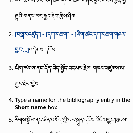
ཡིག་ཚགས་ནང་ཡིག་ཚང་དཀར་ཆག་གཤར་བྱང་གསབ་སྣོན་བྱ་
རྒྱུའི་གནས་སར་རྐྱང་རྡེབ་གྱིས་ཤིག
[བསྒར་འཛུད་] - [དཀར་ཆག་] - [ཡིག་ཚང་དཀར་ཆག་གཤར་
བྱང་...]
འདེམས་དགོས།
ཡིག་ཚགས་ནང་དོན་བེད་སྤྱོད་
བདམས་རྗེས་
གསར་འཛུགས་ལ་
རྐྱང་རྡེབ་གྱིས།
Type a name for the bibliography entry in the
Short name
box.
རིགས་
སྒྲོམ་ནང་ཟིན་འགོད་ཀྱི་པར་སྐྲུན་དངོས་པོའི་འབྱུང་ཁུངས་