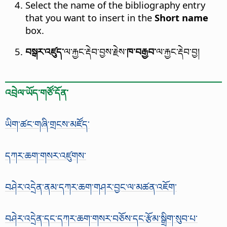
Select the name of the bibliography entry
that you want to insert in the
Short name
box.
བསྒར་འཛུད་
ལ་རྐྱང་རྡེབ་བྱས་རྗེས་
ཁ་བརྒྱབ་
ལ་རྐྱང་རྡེབ་བྱ།
འབྲེལ་ཡོད་གཙོ་དོན་
ཡིག་ཚང་གཞི་གྲངས་མཛོད་
དཀར་ཆག་གསར་འཛུགས་
བཤེར་འདྲེན་ནམ་དཀར་ཆག་གཤར་བྱང་ལ་མཚན་འཇོག་
བཤེར་འདྲེན་དང་དཀར་ཆག་གསར་བཅོས་དང་རྩོམ་སྒྲིག་སུབ་པ་