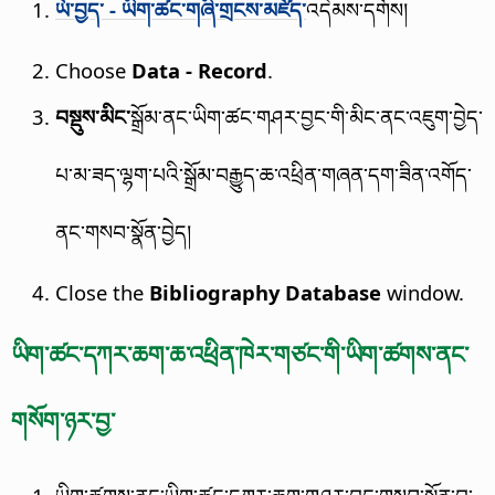
ཡོ་བྱད་ - ཡིག་ཚང་གཞི་གྲངས་མཛོད་
འདེམས་དགོས།
Choose
Data - Record
.
བསྡུས་མིང་
སྒྲོམ་ནང་ཡིག་ཚང་གཤར་བྱང་གི་མིང་ནང་འཇུག་བྱེད་
པ་མ་ཟད་ལྷག་པའི་སྒྲོམ་བརྒྱུད་ཆ་འཕྲིན་གཞན་དག་ཟིན་འགོད་
ནང་གསབ་སྣོན་བྱེད།
Close the
Bibliography Database
window.
ཡིག་ཚང་དཀར་ཆག་ཆ་འཕྲིན་ཁེར་གཙང་གི་ཡིག་ཚགས་ནང་
གསོག་ཉར་བྱ་