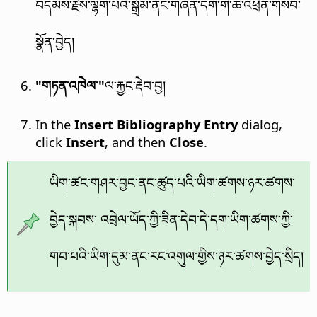
བདམས་རྗེས་ལྷག་པའི་སྒྲོམ་ནང་གཞན་དག་གི་ཆ་འཕྲིན་གསབ་
སྣོན་བྱེད།
"གཏན་འཁེལ་"
ལ་རྐྱང་རྡེབ་བྱ།
In the
Insert Bibliography Entry
dialog,
click
Insert
, and then
Close
.
ཡིག་ཚང་གཤར་བྱང་ནང་ཚུད་པའི་ཡིག་ཚགས་ཉར་ཚགས་
བྱེད་སྐབས་ འབྲེལ་ཡོད་ཀྱི་ཟིན་དེབ་དེ་དག་ཡིག་ཚགས་ཀྱི་
གབ་པའི་ཡིག་དུམ་ནང་རང་འགུལ་གྱིས་ཉར་ཚགས་བྱེད་སྲིད།