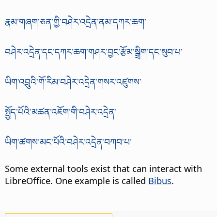
རྣམ་གཞག་ཅན་གྱི་བཤེར་འདྲེན་ནམ་དཀར་ཆག་
བཤེར་འདྲེན་དང་དཀར་ཆག་གཤར་བྱང་རྩོམ་སྒྲིག་དང་སུབ་པ་
ཡིག་འབྲུའི་གོ་རིམ་བཤེར་འདྲེན་གསར་འཛུགས་
སྤྱོད་པོའི་མཚན་འཇོག་གི་བཤེར་འདྲེན་
ཡིག་ཚགས་མང་པོའི་བཤེར་འདྲེན་བཀབ་པ་
Some external tools exist that can interact with
LibreOffice. One example is called
Bibus
.