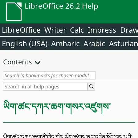
LibreOffice 26.2 Help
LibreOffice
Writer
Calc
Impress
Dra
English (USA)
Amharic
Arabic
Asturia
Contents
ཡིག་ཚང་དཀར་ཆག་གསར་འཛུགས་
ཡིག་ཚང་དཀར་ཆག་ནི་ཁྱེད་ཀྱིས་ཡིག་ཚགས་ནང་འདྲེན་སྤྱོད་བྱས་པའི་