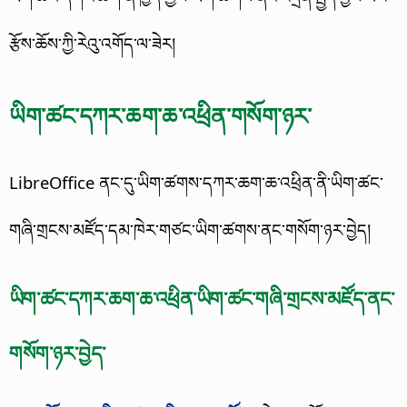
རྩོས་ཆོས་ཀྱི་རེའུ་འགོད་ལ་ཟེར།
ཡིག་ཚང་དཀར་ཆག་ཆ་འཕྲིན་གསོག་ཉར་
LibreOffice ནང་དུ་ཡིག་ཚགས་དཀར་ཆག་ཆ་འཕྲིན་ནི་ཡིག་ཚང་
གཞི་གྲངས་མཛོད་དམ་ཁེར་གཙང་ཡིག་ཚགས་ནང་གསོག་ཉར་བྱེད།
ཡིག་ཚང་དཀར་ཆག་ཆ་འཕྲིན་ཡིག་ཚང་གཞི་གྲངས་མཛོད་ནང་
གསོག་ཉར་བྱེད་